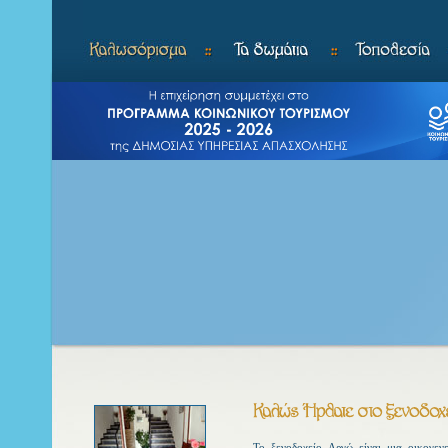
Το ξενοδοχείο Αργώ είναι μια οικογεν