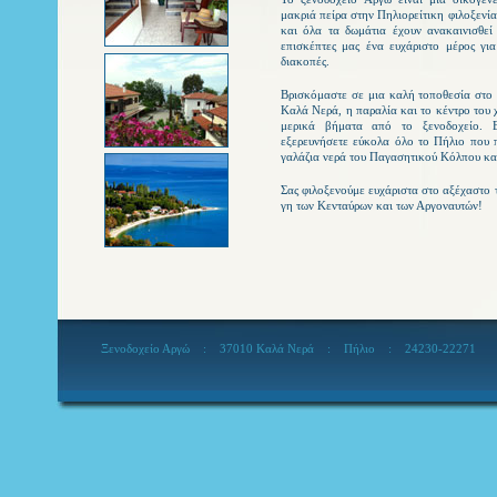
μακριά πείρα στην Πηλιορείτικη φιλοξενία
και όλα τα δωμάτια έχουν ανακαινισθεί
επισκέπτες μας ένα ευχάριστο μέρος για
διακοπές.
Βρισκόμαστε σε μια καλή τοποθεσία στο
Καλά Νερά, η παραλία και το κέντρο του
μερικά βήματα από το ξενοδοχείο. Ε
εξερευνήσετε εύκολα όλο το Πήλιο που π
γαλάζια νερά του Παγασητικού Κόλπου και
Σας φιλοξενούμε ευχάριστα στο αξέχαστο τ
γη των Κενταύρων και των Αργοναυτών!
Ξενοδοχείο Αργώ : 37010 Καλά Νερά : Πήλιο : 24230-22271